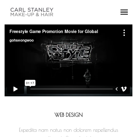
WEB DESIGN
Expedita nam natus non dolorem repellendus